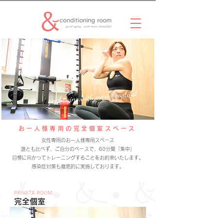
good aging,with more beautiful
お一人様専用の完全個室スペース
​女性専用のお一人様専用スペース
誰とも比べず、ご自分のペースで、60分間「集中」
目標に向かってトレーニングすることをお約束いたします。
​感染症対策も徹底的に実施しております。
PRIVATA ROOM.
完全個室