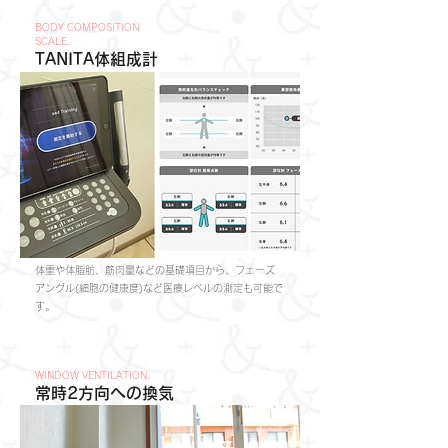
BODY COMPOSITION
SCALE.
TANITA体組成計
体重や体脂肪、筋肉量などの基礎項目から、フェーズ
アングル(細胞の健康度)など医療レベルの測定も可能で
す。
WINDOW VENTILATION.
常時2方向への換気